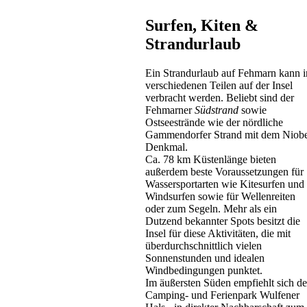
Surfen, Kiten &
Strandurlaub
Ein Strandurlaub auf Fehmarn kann i
verschiedenen Teilen auf der Insel
Gästehaus
verbracht werden. Beliebt sind der
Hohwacht
Fehmarner
Südstrand
sowie
ab 50 EUR/Tag
Ostseestrände wie der nördliche
Gammendorfer Strand mit dem Niob
Denkmal.
Ca. 78 km Küstenlänge bieten
außerdem beste Voraussetzungen für
Wassersportarten wie Kitesurfen und
Windsurfen sowie für Wellenreiten
oder zum Segeln. Mehr als ein
Dutzend bekannter Spots besitzt die
Insel für diese Aktivitäten, die mit
überdurchschnittlich vielen
Ferienwohnung
Sonnenstunden und idealen
Sehlendorf
Windbedingungen punktet.
ab 49 EUR/Tag
Im äußersten Süden empfiehlt sich de
Camping- und Ferienpark Wulfener