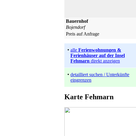
Bauernhof
Bojendorf
Preis auf Anfrage
•
alle
Ferienwohnungen &
Ferienhäuser auf der Insel
Fehmarn
direkt anzeigen
•
detailliert suchen / Unterkünfte
eingrenzen
Ferienhaus
Karte Fehmarn
Petersdorf
ab 130 EUR/Tag