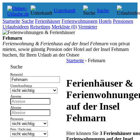
Unterkunft
Suche
Startseite
Suche
Ferienhäuser
Ferienwohnungen
Hotels
Pensionen
Urlaubsideen
Reisetipps
Merkliste
(0)
Vermieter
Fehmarn
Ferienwohnung & Ferienhaus auf der Insel Fehmarn
von privat
mieten, sowie günstig Pension oder Hotel auf der Insel Fehmarn
buchen, für Ihren Urlaub an der Ostsee
Startseite
› Fehmarn
Suche
Reiseziel
Ferienhäuser &
Unterkunftstyp
Ferienwohnunge
Anreise
auf der Insel
Abreise
Fehmarn
Personen
Preis / Nacht max.
Hier können Sie
3 Ferienhäuser un
Ferienwohnungen auf der Insel