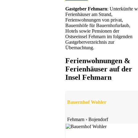
Gastgeber Fehmarn
: Unterkünfte w
Ferienhäuser am Strand,
Ferienwohnungen von privat,
Bauernhöfe für Bauernhofurlaub,
Hotels sowie Pensionen der
Ostseeinsel Fehmarn im folgenden
Gastgeberverzeichnis zur
Übernachtung.
Ferienhof
Ferienwohnungen &
Kasseedorf
Ferienhäuser auf der
ab 50 EUR/Tag
Insel Fehmarn
Bauernhof Wohler
Fehmarn
›
Bojendorf
Ferienwohnung
Schönberg in Holstein