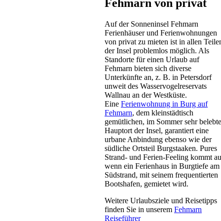
Fehmarn von privat
Auf der Sonneninsel Fehmarn
Ferienhäuser und Ferienwohnungen
von privat zu mieten ist in allen Teile
der Insel problemlos möglich. Als
Standorte für einen Urlaub auf
Fehmarn bieten sich diverse
Unterkünfte an, z. B. in Petersdorf
Ferienwohnung
unweit des Wasservogelreservats
Grömitz
Wallnau an der Westküste.
Eine
Ferienwohnung in Burg auf
ab 65 EUR/Tag
Fehmarn
, dem kleinstädtisch
gemütlichen, im Sommer sehr belebt
Hauptort der Insel, garantiert eine
urbane Anbindung ebenso wie der
südliche Ortsteil Burgstaaken. Pures
Strand- und Ferien-Feeling kommt au
wenn ein Ferienhaus in Burgtiefe am
Südstrand, mit seinem frequentierten
Bootshafen, gemietet wird.
Bauernhof
Weitere Urlaubsziele und Reisetipps
Blekendorf
finden Sie in unserem
Fehmarn
Reiseführer
Preis auf Anfrage