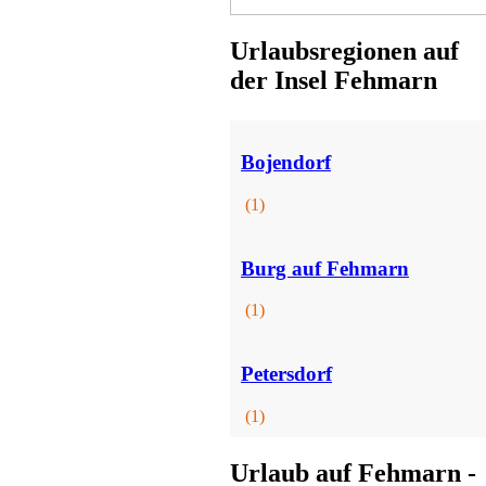
Urlaubsregionen auf
der Insel Fehmarn
Apartmenthaus
Heiligenhafen
ab 35 EUR/Tag
Bojendorf
(1)
Burg auf Fehmarn
(1)
Apartmenthaus
Petersdorf
Kellenhusen
ab 50 EUR/Tag
(1)
Urlaub auf Fehmarn -