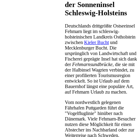
der Sonneninsel
Schleswig-Holsteins
Deutschlands drittgrößte Ostseeinsel
Fehmarn liegt im schleswig-
Ferienhaus
holsteinischen Landkreis Ostholstein
Kellenhusen
zwischen
Kieler Bucht
und
ab 69 EUR/Tag
Mecklenburger Bucht. Die
ursprünglich von Landwirtschaft und
Fischerei geprägte Insel hat sich dank
der
Fehmarnsundbrücke
, die sie mit
der Halbinsel Wagrien verbindet, zu
einer profilierten Tourismusregion
entwickelt. So ist Urlaub auf dem
Bauernhof längst eine populäre Art,
auf Fehmarn Urlaub zu machen.
Vom nordwestlich gelegenen
Bauernhof
Fährhafen Puttgarden führt die
Cismar
"Vogelfluglinie" hinüber nach
ab 65 EUR/Tag
Dänemark. Viele Fehmarn-Besucher
nutzen diese Möglichkeit für einen
Abstecher ins Nachbarland oder zur
Weiterreise nach Schweden.