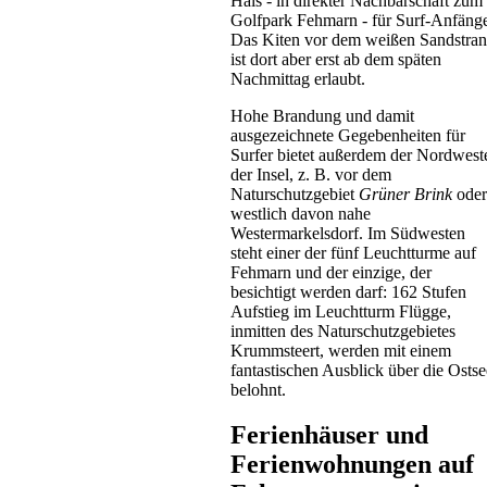
Hals - in direkter Nachbarschaft zum
Golfpark Fehmarn - für Surf-Anfänge
Das Kiten vor dem weißen Sandstra
ist dort aber erst ab dem späten
Nachmittag erlaubt.
Hohe Brandung und damit
ausgezeichnete Gegebenheiten für
Surfer bietet außerdem der Nordwest
Ferienwohnung
der Insel, z. B. vor dem
Sehlendorf
Naturschutzgebiet
Grüner Brink
oder
ab 73 EUR/Tag
westlich davon nahe
Westermarkelsdorf. Im Südwesten
steht einer der fünf Leuchtturme auf
Fehmarn und der einzige, der
besichtigt werden darf: 162 Stufen
Aufstieg im Leuchtturm Flügge,
inmitten des Naturschutzgebietes
Krummsteert, werden mit einem
fantastischen Ausblick über die Ostse
belohnt.
Ferienwohnung
Ferienhäuser und
Grömitz
Ferienwohnungen auf
ab 50 EUR/Tag