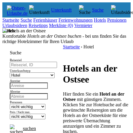
Unterkunft
Suche
Startseite
Suche
Ferienhäuser
Ferienwohnungen
Hotels
Pensionen
Urlaubsideen
Reisetipps
Merkliste
(0)
Vermieter
Hotels
Komfortable
Hotels an der Ostsee buchen
- bei uns finden Sie das
richtige Hotelzimmer für Ihren Urlaub
Startseite
› Hotel
Suche
Reiseziel
Hotels an der
Unterkunftstyp
Ostsee
Anreise
Abreise
Hier finden Sie ein
Hotel an der
Ostsee
mit günstigen Zimmern.
Personen
Klicken Sie zur Hotelsuche auf die
gewünschte Reiseregion um die
Preis / Nacht max.
Hotels an der Ostseeküste für eine
preiswerte Übernachtung
anzuzeigen und ein Zimmer zu
suchen
buchen.