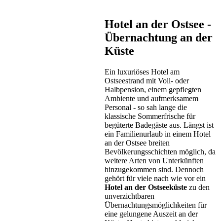
Hotel
Hotel an der Ostsee -
Glowe
Übernachtung an der
Preis auf Anfrage
Küste
Ein luxuriöses Hotel am
Ostseestrand mit Voll- oder
Halbpension, einem gepflegten
Ambiente und aufmerksamem
Personal - so sah lange die
klassische Sommerfrische für
begüterte Badegäste aus. Längst ist
Hotel
ein Familienurlaub in einem Hotel
Rostock & Umgebung
an der Ostsee breiten
Bevölkerungsschichten möglich, da
Preis auf Anfrage
weitere Arten von Unterkünften
hinzugekommen sind. Dennoch
gehört für viele nach wie vor ein
Hotel an der Ostseeküste
zu den
unverzichtbaren
Übernachtungsmöglichkeiten für
eine gelungene Auszeit an der