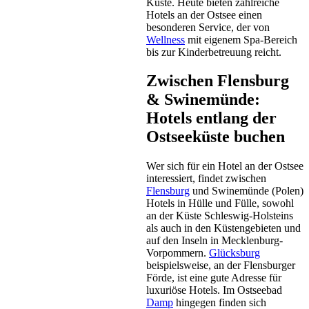
Küste. Heute bieten zahlreiche
Hotels an der Ostsee einen
besonderen Service, der von
Hotel
Wellness
mit eigenem Spa-Bereich
Ratekau
bis zur Kinderbetreuung reicht.
ab 39 EUR/Tag
Zwischen Flensburg
& Swinemünde:
Hotels entlang der
Ostseeküste buchen
Wer sich für ein Hotel an der Ostsee
interessiert, findet zwischen
Flensburg
und Swinemünde (Polen)
Hotels in Hülle und Fülle, sowohl
an der Küste Schleswig-Holsteins
als auch in den Küstengebieten und
auf den Inseln in Mecklenburg-
Vorpommern.
Glücksburg
beispielsweise, an der Flensburger
Förde, ist eine gute Adresse für
luxuriöse Hotels. Im Ostseebad
Damp
hingegen finden sich