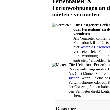
Ferienhäuser &
Bauernhöfe
Ferienwohnungen an d
Ferienhöfe
mieten / vermieten
Apartmenthäuser
Für Gastgeber: Feri
oder Ferienhaus an d
Gästehäuser
vermieten
Als Vermieter können S
Feriendomizil auf Osts
hier
kostenlos inseriere
vermieten. Jetzt Ferien
Ferienwohnung an der O
eintragen / anmelden, In
Für Urlauber: Ferienhau
Ferienwohnung an der O
Als Gast können Sie freie
suchen
. Wenn Sie eine pa
Ferienwohnung oder ein F
der Ostsee gefunden haben
den Vermieter direkt konta
buchen.
Gastgeber