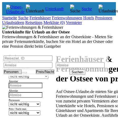
Unterkunft
Suche
Startseite
Suche
Ferienhäuser
Ferienwohnungen
Hotels
Pensionen
Urlaubsideen
Reisetipps
Merkliste
(0)
Vermieter
Unterkünfte für Urlaub an der Ostsee
Ferienwohnungen & Ferienhäuser an der Ostseeküste - Mieten Sie
private Ferienunterkünfte, buchen Sie ein Hotel an der Ostsee oder
eine Pension direkt beim Gastgeber
Suche
Ferienhäuser &
Reiseziel
Ferienwohnunge
Unterkunftstyp
der Ostsee von pr
Anreise
Auf Ostsee-Urlaube.de mieten Sie gü
Abreise
Ferienwohnungen und Ferienhäuser a
von zumeist privaten Vermietern abe
Personen
Unterkünfte wie Hotels, Pensionen s
Preis / Nacht max.
Gästehäuser und Apartments für Ihre
Urlaub an der Ostseeküste. Ausführli