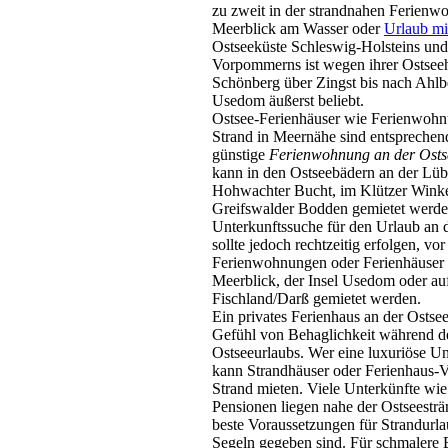
zu zweit in der strandnahen Ferienw
Meerblick am Wasser oder
Urlaub m
Ostseeküste Schleswig-Holsteins un
Vorpommerns ist wegen ihrer Ostsee
Schönberg über Zingst bis nach Ahlb
Usedom äußerst beliebt.
Ostsee-Ferienhäuser wie Ferienwoh
Strand in Meernähe sind entsprechend
günstige
Ferienwohnung an der Osts
kann in den Ostseebädern an der Lüb
Hohwachter Bucht, im Klützer Wink
Greifswalder Bodden gemietet werde
Unterkunftssuche für den Urlaub an 
sollte jedoch rechtzeitig erfolgen, vo
Ferienwohnungen oder Ferienhäuser 
Meerblick, der Insel Usedom oder a
Fischland/Darß gemietet werden.
Ein privates Ferienhaus an der Ostsee
Gefühl von Behaglichkeit während d
Ostseeurlaubs. Wer eine luxuriöse Un
kann Strandhäuser oder Ferienhaus-V
Strand mieten. Viele Unterkünfte wie
Pensionen liegen nahe der Ostseesträ
beste Voraussetzungen für Strandurl
Segeln gegeben sind. Für schmalere 