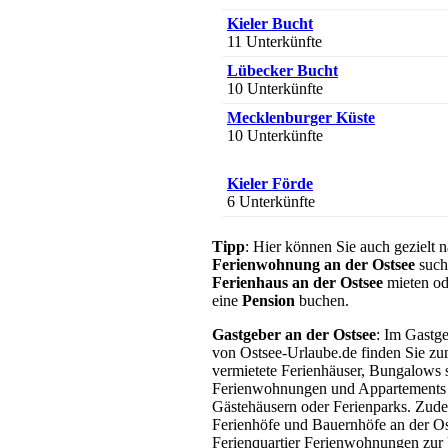
Kieler Bucht
11 Unterkünfte
Lübecker Bucht
10 Unterkünfte
Mecklenburger Küste
10 Unterkünfte
Kieler Förde
6 Unterkünfte
Vorpommern
Tipp
: Hier können Sie auch gezielt n
4 Unterkünfte
Ferienwohnung an der Ostsee
such
Hinterland der Ostsee
Ferienhaus an der Ostsee
mieten od
4 Unterkünfte
eine
Pension
buchen.
Fehmarn
Gastgeber an der Ostsee
: Im Gastg
3 Unterkünfte
von Ostsee-Urlaube.de finden Sie zum
vermietete Ferienhäuser, Bungalows
Flensburger Förde
Ferienwohnungen und Appartements 
3 Unterkünfte
Gästehäusern oder Ferienparks. Zudem
Geltinger Bucht
Ferienhöfe und Bauernhöfe an der Ost
3 Unterkünfte
Ferienquartier Ferienwohnungen zur