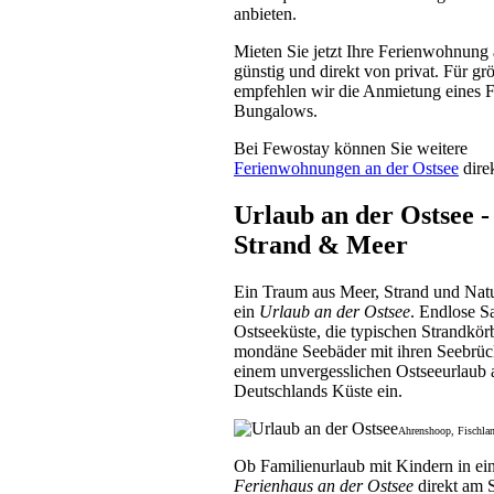
anbieten.
Schlei
Mieten Sie jetzt Ihre Ferienwohnung 
3 Unterkünfte
günstig und direkt von privat. Für gr
empfehlen wir die Anmietung eines F
Eckernförder Bucht
Bungalows.
1 Unterkünfte
Poel
Bei Fewostay können Sie weitere
1 Unterkünfte
Ferienwohnungen an der Ostsee
dire
Urlaub an der Ostsee -
Strand & Meer
Ein Traum aus Meer, Strand und Natur
ein
Urlaub an der Ostsee
. Endlose S
Ostseeküste, die typischen Strandkör
mondäne Seebäder mit ihren Seebrüc
einem unvergesslichen Ostseeurlaub 
Deutschlands Küste ein.
Ahrenshoop, Fischla
Ob Familienurlaub mit Kindern in ei
Ferienhaus an der Ostsee
direkt am S