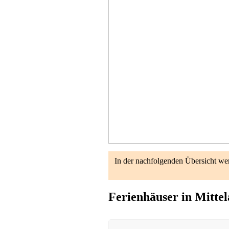
Ferienhaus
Grödersby
ab 55 EUR/Tag
In der nachfolgenden Übersicht we
Ferienhäuser in Mitte