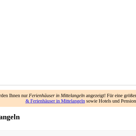
rden Ihnen nur
Ferienhäuser in Mittelangeln
angezeigt! Für eine größe
& Ferienhäuser in Mittelangeln
sowie Hotels und Pensione
langeln