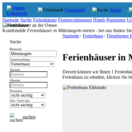
Unterkunft
Suche
Startseite
Suche
Ferienhäuser
Ferienwohnungen
Hotels
Pensionen
Ur
Ferienhäuser
Komfortable
Ferienhäuser in Mittelangeln mieten
- bei uns finden Sie
Startseite
›
Ferienhaus
›
Flensburger 
Suche
Reiseziel
Ferienhäuser in 
Unterkunftstyp
Anreise
Derzeit können wir Ihnen 1 Ferienhä
Ferienhaus zu erhalten, klicken Sie b
Abreise
Personen
Preis / Nacht max.
suchen