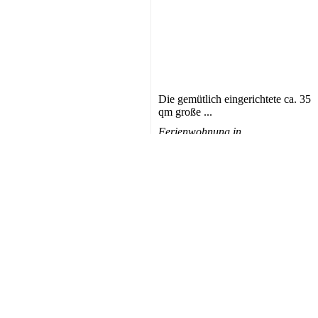
Die gemütlich eingerichtete ca. 35
qm große ...
Ferienwohnung in
Zinnowitz
ab
Unterkunft für
Größ
50
max.
2 Personen
35 m
EUR/Tag