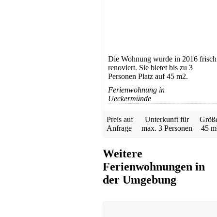
Ferienwohnung
Zinnowitz
Die Wohnung wurde in 2016 frisch
ab 50 EUR/Tag
renoviert. Sie bietet bis zu 3
Personen Platz auf 45 m2.
Ferienwohnung in
Ueckermünde
Preis auf
Unterkunft für
Größ
Anfrage
max.
3 Personen
45 m
Weitere
Apartmenthaus
Ferienwohnungen in
Zinnowitz
Preis auf Anfrage
der Umgebung