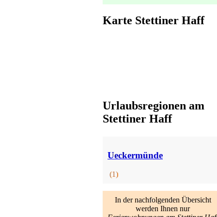
Karte Stettiner Haff
Ferienwohnung
Zempin
ab 50 EUR/Tag
Urlaubsregionen am
Stettiner Haff
Gästehaus
Zinnowitz
Ueckermünde
ab 35 EUR/Tag
(1)
In der nachfolgenden Übersicht
werden Ihnen nur