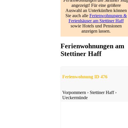
Ferienwohnungen am Stettiner Haf
angezeigt! Für eine größere
Auswahl an Unterkünften können
Sie auch alle
Ferienwohnungen &
Ferienwohnung
Ferienhäuser am Stettiner Haff
Wolgast-Mahlzow
sowie Hotels und Pensionen
anzeigen lassen.
ab 50 EUR/Tag
Ferienwohnungen am
Stettiner Haff
Ferienwohnung ID 476
Ferienwohnung
Zempin
Vorpommern
›
Stettiner Haff
›
Ueckermünde
ab 50 EUR/Tag