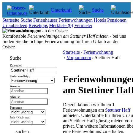
Unterkunft
Suche
Startseite
Suche
Ferienhäuser
Ferienwohnungen
Hotels
Pensionen
Urlaubsideen
Reisetipps
Merkliste
(0)
Vermieter
Ferienwohnungen
Komfortable
Ferienwohnungen am Stettiner Haff mieten
- bei uns
finden Sie die richtige Ferienwohnung für Ihren Urlaub an der
Ostsee
Startseite
›
Ferienwohnung
›
Vorpommern
› Stettiner Haff
Suche
Reiseziel
Ferienwohnunge
Unterkunftstyp
Anreise
am Stettiner Haf
Abreise
Derzeit können wir Ihnen 1
Personen
Ferienwohnungen am
Stettiner Haff
anbieten. Unterkünfte für Ihren Urla
Preis / Nacht max.
am Stettiner Haff günstig mieten von
privat. Um weitere Informationen üb
eine Ferienwohnung zu erhalten,