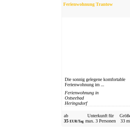
Ferienwohnung Trantow
Apartment
Zinnowitz
ab 60 EUR/Tag
Die sonnig gelegene komfortable
Ferienwohnung im ...
Ferienwohnung in
Ostseebad
Gästehaus
Heringsdorf
Zinnowitz
ab 29 EUR/Tag
ab
Unterkunft für
Größ
35
max.
3 Personen
33 m
EUR/Tag