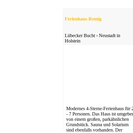
Ferienhaus Remig
Lübecker Bucht
›
Neustadt in
Holstein
Ferienhof
Kasseedorf
ab 50 EUR/Tag
Modernes 4-Sterne-Ferienhaus für 
- 7 Personen. Das Haus ist umgebe
von einem großen, parkähnlichen
Bauernhof
Grundstück. Sauna und Solarium
Cismar
sind ebenfalls vorhanden. Der