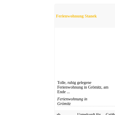
Ferienwohnung
Sehlendorf
Ferienwohnung Stanek
ab 73 EUR/Tag
Ferienwohnung
Sehlendorf
ab 49 EUR/Tag
Tolle, ruhig gelegene
Ferienwohnung in Grömitz, am
Ende ...
Ferienwohnung in
Grömitz
ab
Unterkunft für
Größ