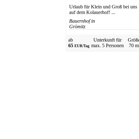
Urlaub für Klein und Groß bei uns
auf dem Kolauerhof! ...
Bauernhof in
Grömitz
Gästehaus
ab
Unterkunft für
Größ
Wendtorf
65
max.
5 Personen
70 m
EUR/Tag
ab 31 EUR/Tag
Apartmenthaus
Wendtorf
ab 60 EUR/Tag