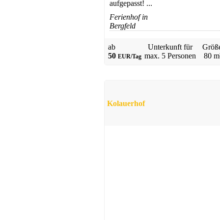
aufgepasst! ...
Ferienhof in
Bergfeld
ab
Unterkunft für
Größ
Bauernhof
50
max.
5 Personen
80 m
EUR/Tag
Bojendorf
Preis auf Anfrage
Kolauerhof
Ferienhaus
Schönberg-Holm
ab 59 EUR/Tag