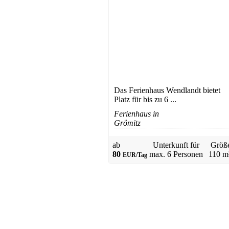
Ratekau
ab 39 EUR/Tag
Das Ferienhaus Wendlandt bietet
Platz für bis zu 6 ...
Ferienhaus
Ferienhaus in
Kellenhusen
Grömitz
ab 69 EUR/Tag
ab
Unterkunft für
Größ
80
max.
6 Personen
110 m
EUR/Tag