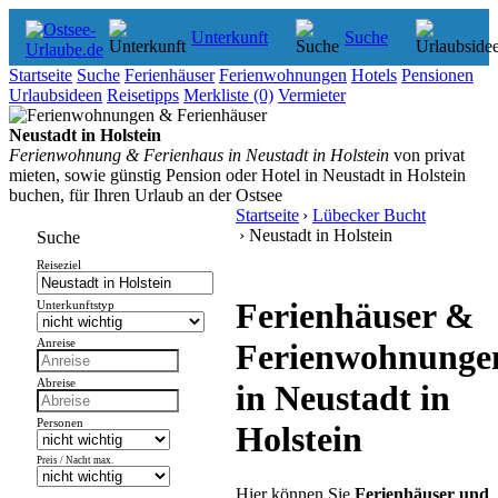
Unterkunft
Suche
Startseite
Suche
Ferienhäuser
Ferienwohnungen
Hotels
Pensionen
Urlaubsideen
Reisetipps
Merkliste
(0)
Vermieter
Neustadt in Holstein
Ferienwohnung & Ferienhaus in Neustadt in Holstein
von privat
mieten, sowie günstig Pension oder Hotel in Neustadt in Holstein
buchen, für Ihren Urlaub an der Ostsee
Startseite
›
Lübecker Bucht
› Neustadt in Holstein
Suche
Reiseziel
Ferienhäuser &
Unterkunftstyp
Anreise
Ferienwohnunge
Abreise
in Neustadt in
Personen
Holstein
Preis / Nacht max.
Hier können Sie
Ferienhäuser und