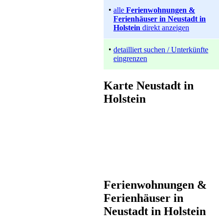
•
alle
Ferienwohnungen &
Ferienhäuser in Neustadt in
Holstein
direkt anzeigen
•
detailliert suchen / Unterkünfte
eingrenzen
Ferienwohnung
Karte Neustadt in
Grömitz
Holstein
ab 65 EUR/Tag
Ferienwohnungen &
Gästehaus
Ferienhäuser in
Klingberg
Neustadt in Holstein
Preis auf Anfrage