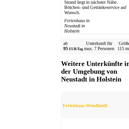
ab 65 EUR/Tag
Strand liegt in nächster Nähe.
Bötchen- und Getränkeservice auf
Wunsch.
Ferienhaus in
Neustadt in
Holstein
ab
Unterkunft für
Größ
95
max.
7 Personen
115 m
EUR/Tag
Gästehaus
Weitere Unterkünfte i
Travemünde
ab 35 EUR/Tag
der Umgebung von
Neustadt in Holstein
Ferienhaus Wendlandt
Hotel