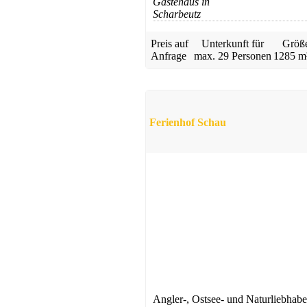
Gästehaus in
Scharbeutz
Preis auf
Unterkunft für
Größ
Anfrage
max.
29 Personen
1285 m
Ferienwohnung
Schönberg in Holstein
ab 55 EUR/Tag
Ferienhof Schau
Ferienhaus
Petersdorf
ab 130 EUR/Tag
Angler-, Ostsee- und Naturliebhabe