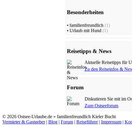
Besonderheiten
•
familienfreundlich
(1)
•
Urlaub mit Hund
(1)
Reisetipps & News
Aktuelle Reisetipps für 
Zu den Reiseinfos & Ne
Forum
Diskutieren Sie mit im Os
Zum Ostseeforum
© 2026 Ostsee-Urlaube.de » familienfreundlich Kieler Bucht
Vermieter & Gastgeber
|
Blog
|
Forum
|
Reiseführer
|
Impressum
|
Kon