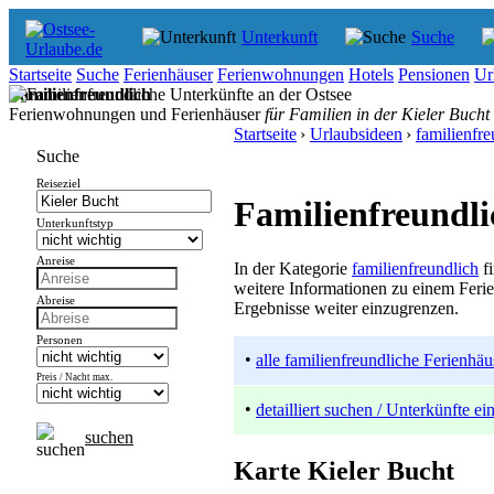
Unterkunft
Suche
Startseite
Suche
Ferienhäuser
Ferienwohnungen
Hotels
Pensionen
Ur
Familienfreundlich
Ferienwohnungen und Ferienhäuser
für Familien in der Kieler Bucht
Startseite
›
Urlaubsideen
›
familienfre
Suche
Reiseziel
Familienfreundli
Unterkunftstyp
Anreise
In der Kategorie
familienfreundlich
fi
weitere Informationen zu einem Feri
Abreise
Ergebnisse weiter einzugrenzen.
Personen
•
alle familienfreundliche Ferienh
Preis / Nacht max.
•
detailliert suchen / Unterkünfte e
suchen
Karte Kieler Bucht