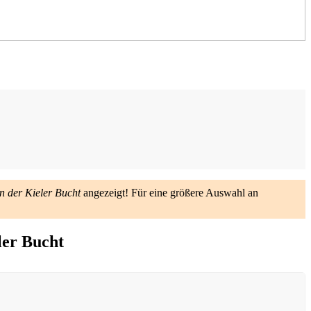
n der Kieler Bucht
angezeigt! Für eine größere Auswahl an
ler Bucht