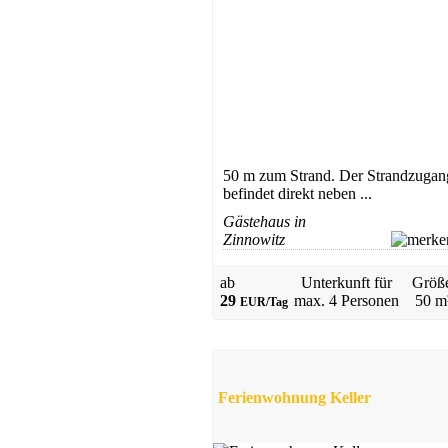
Gästehaus
Binz
ab 129 EUR/Tag
50 m zum Strand. Der Strandzugan
befindet direkt neben ...
Gästehaus in
Zinnowitz
ab
Unterkunft für
Größ
29
max.
4 Personen
50 m
EUR/Tag
Ferienhaus
Puddemin
Ferienwohnung Keller
ab 44 EUR/Tag