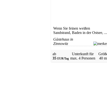
Wenn Sie feinen weißen
Sandstrand, Baden in der Ostsee, ...
Ferienwohnung
Gästehaus in
Wolgast-Mahlzow
Zinnowitz
ab 50 EUR/Tag
ab
Unterkunft für
Größ
35
max.
4 Personen
40 m
EUR/Tag
Apartment
Zinnowitz
ab 60 EUR/Tag