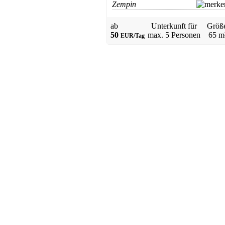
Zempin
ab
Unterkunft für
Größ
Ferienhaus
50
max.
5 Personen
65 m
Baabe
EUR/Tag
Preis auf Anfrage
Ferienwohnung
Baabe
ab 63 EUR/Tag