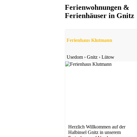
Ferienwohnungen &
Ferienhäuser in Gnitz
Ferienwohnung
Zinnowitz
Ferienhaus Klutmann
ab 50 EUR/Tag
Usedom
›
Gnitz
›
Lütow
Apartmenthaus
Zinnowitz
Preis auf Anfrage
Herzlich Willkommen auf der
Halbinsel Gnitz in unserem