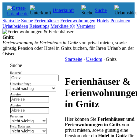
Unterkunft
Suche
Startseite
Suche
Ferienhäuser
Ferienwohnungen
Hotels
Pensionen
Urlaubsideen
Reisetipps
Merkliste
(0)
Vermieter
Gnitz
Ferienwohnung & Ferienhaus in Gnitz
von privat mieten, sowie
günstig Pension oder Hotel in Gnitz buchen, für Ihren Urlaub an der
Ostsee
Startseite
›
Usedom
› Gnitz
Suche
Reiseziel
Ferienhäuser &
Unterkunftstyp
Ferienwohnunge
Anreise
in Gnitz
Abreise
Personen
Hier können Sie
Ferienhäuser und
Ferienwohnungen in Gnitz
von
Preis / Nacht max.
privat mieten
, sowie günstig eine
Pension oder ein
Hotel in Gnitz
für