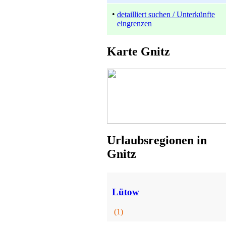
•
detailliert suchen / Unterkünfte
eingrenzen
Gästehaus
Karte Gnitz
Zinnowitz
ab 35 EUR/Tag
Urlaubsregionen in
Gnitz
Bungalow
Zinnowitz
ab 50 EUR/Tag
Lütow
(1)