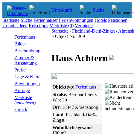
Unterkunft
Suche
Startseite
Suche
Ferienhäuser
Ferienwohnungen
Hotels
Pensionen
Urlaubsideen
Reisetipps
Merkliste
(0)
Vermieter
Startseite
›
Fischland-Darß-Zingst
›
Ahrens
› Objekt-Nr.: 269
Ferienhaus
Bilder
Beschreibung
Haus Achtern
Zimmer &
Ausstattung
Preise
Lage & Karte
Bewertungen
Objekttyp
:
Ferienhaus
Anfrage
Straße
: Bernhard-Seitz-
Merkliste
Weg 2b
(speichern)
Ort
: 18347 Ahrenshoop
zurück
Land
: Fischland-Darß-
Zingst
Wohnfläche gesamt
:
100 m²