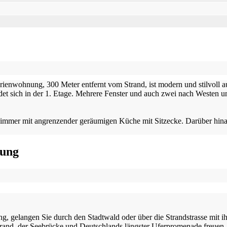
erienwohnung, 300 Meter entfernt vom Strand, ist modern und stilvoll a
 sich in der 1. Etage. Mehrere Fenster und auch zwei nach Westen un
immer mit angrenzender geräumigen Küche mit Sitzecke. Darüber hinau
nung
 gelangen Sie durch den Stadtwald oder über die Strandstrasse mit i
strand, der Seebrücke und Deutschlands längster Uferpromenade freuen.