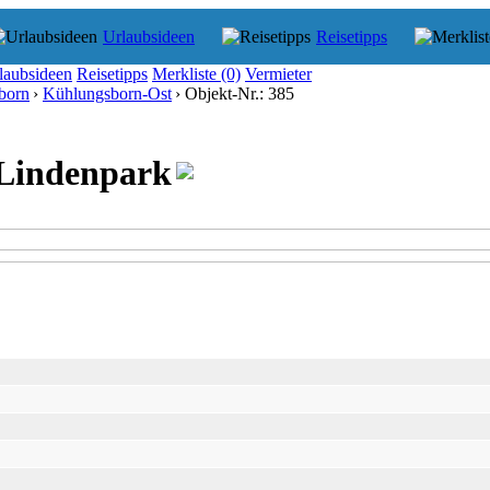
Urlaubsideen
Reisetipps
laubsideen
Reisetipps
Merkliste
(0)
Vermieter
born
›
Kühlungsborn-Ost
› Objekt-Nr.: 385
Lindenpark