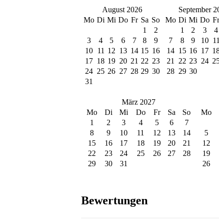
August 2026
September 2
Mo
Di
Mi
Do
Fr
Sa
So
Mo
Di
Mi
Do
F
1
2
1
2
3
4
3
4
5
6
7
8
9
7
8
9
10
1
10
11
12
13
14
15
16
14
15
16
17
1
17
18
19
20
21
22
23
21
22
23
24
2
24
25
26
27
28
29
30
28
29
30
31
März 2027
Mo
Di
Mi
Do
Fr
Sa
So
Mo
1
2
3
4
5
6
7
8
9
10
11
12
13
14
5
15
16
17
18
19
20
21
12
22
23
24
25
26
27
28
19
29
30
31
26
Bewertungen