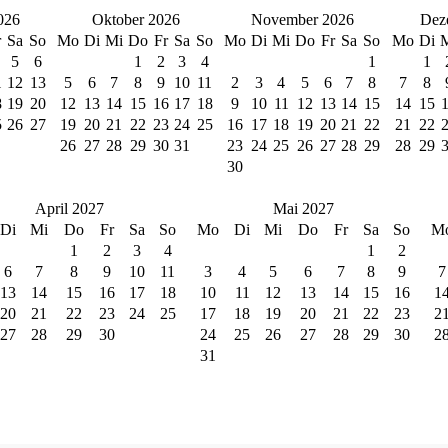
026
Oktober 2026
November 2026
Dez
r
Sa
So
Mo
Di
Mi
Do
Fr
Sa
So
Mo
Di
Mi
Do
Fr
Sa
So
Mo
Di
5
6
1
2
3
4
1
1
1
12
13
5
6
7
8
9
10
11
2
3
4
5
6
7
8
7
8
8
19
20
12
13
14
15
16
17
18
9
10
11
12
13
14
15
14
15
5
26
27
19
20
21
22
23
24
25
16
17
18
19
20
21
22
21
22
26
27
28
29
30
31
23
24
25
26
27
28
29
28
29
30
April 2027
Mai 2027
Di
Mi
Do
Fr
Sa
So
Mo
Di
Mi
Do
Fr
Sa
So
M
1
2
3
4
1
2
6
7
8
9
10
11
3
4
5
6
7
8
9
7
13
14
15
16
17
18
10
11
12
13
14
15
16
1
20
21
22
23
24
25
17
18
19
20
21
22
23
2
27
28
29
30
24
25
26
27
28
29
30
2
31