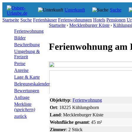
Unterkunft
Suche
Startseite
Suche
Ferienhäuser
Ferienwohnungen
Hotels
Pensionen
Ur
Startseite
›
Mecklenburger Küste
›
Kühlungs
Ferienwohnung
Bilder
Ferienwohnung am 
Beschreibung
Umgebung &
Freizeit
Preise
Anreise
Lage & Karte
Belegungskalender
Bewertungen
Anfrage
Objekttyp
:
Ferienwohnung
Merkliste
Ort
: 18225 Kühlungsborn
(speichern)
Land
: Mecklenburger Küste
zurück
Wohnfläche gesamt
: 45 m²
Zimmer
: 2 Stück