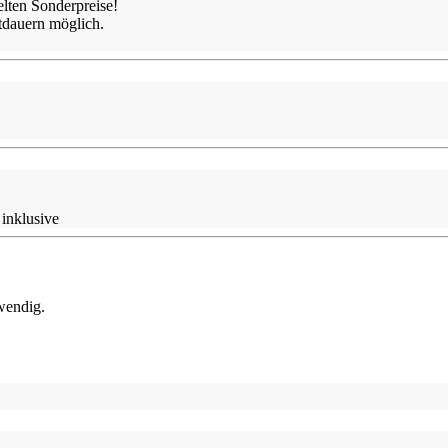
lten Sonderpreise!
tdauern möglich.
inklusive
twendig.