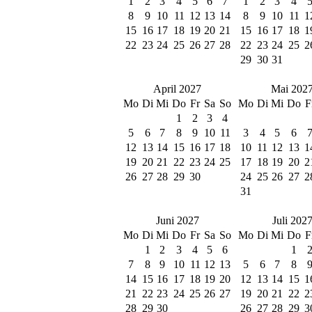
1
2
3
4
5
6
7
1
2
3
4
8
9
10
11
12
13
14
8
9
10
11
1
15
16
17
18
19
20
21
15
16
17
18
1
22
23
24
25
26
27
28
22
23
24
25
2
29
30
31
April 2027
Mai 202
Mo
Di
Mi
Do
Fr
Sa
So
Mo
Di
Mi
Do
F
1
2
3
4
5
6
7
8
9
10
11
3
4
5
6
12
13
14
15
16
17
18
10
11
12
13
1
19
20
21
22
23
24
25
17
18
19
20
2
26
27
28
29
30
24
25
26
27
2
31
Juni 2027
Juli 202
Mo
Di
Mi
Do
Fr
Sa
So
Mo
Di
Mi
Do
F
1
2
3
4
5
6
1
7
8
9
10
11
12
13
5
6
7
8
14
15
16
17
18
19
20
12
13
14
15
1
21
22
23
24
25
26
27
19
20
21
22
2
28
29
30
26
27
28
29
3