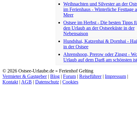
Weihnachten und Silvester an der Ost
im Ferienhaus - Winterliche Festtage 
Meer
Ostsee im Herbst - Die besten Tipps f
den Urlaub an der Ostseeküste in der
Nebensaison
Hundshai, Katzenhai & Dornhai - Ha
in der Ostsee
Ahrenshoop, Prerow oder Zingst - W
Urlaub auf dem Darß am schönsten is
© 2026 Ostsee-Urlaube.de » Ferienhof Gelting
Vermieter & Gastgeber
|
Blog
|
Forum
|
Reiseführer
|
Impressum
|
Kontakt
|
AGB
|
Datenschutz
|
Cookies