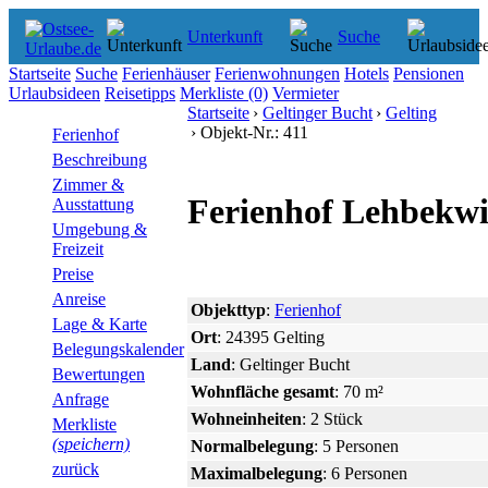
Unterkunft
Suche
Startseite
Suche
Ferienhäuser
Ferienwohnungen
Hotels
Pensionen
Urlaubsideen
Reisetipps
Merkliste
(0)
Vermieter
Startseite
›
Geltinger Bucht
›
Gelting
› Objekt-Nr.: 411
Ferienhof
Beschreibung
Zimmer &
Ferienhof Lehbekwi
Ausstattung
Umgebung &
Freizeit
Preise
Anreise
Objekttyp
:
Ferienhof
Lage & Karte
Ort
: 24395 Gelting
Belegungskalender
Land
: Geltinger Bucht
Bewertungen
Wohnfläche gesamt
: 70 m²
Anfrage
Wohneinheiten
: 2 Stück
Merkliste
(speichern)
Normalbelegung
: 5 Personen
zurück
Maximalbelegung
: 6 Personen