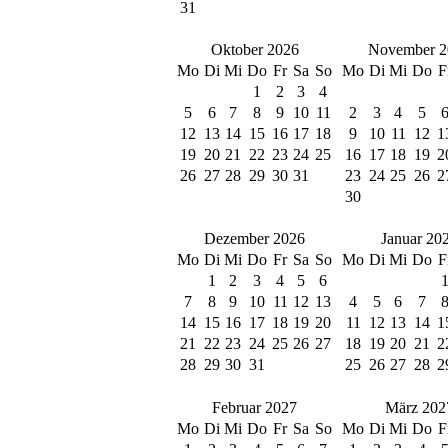
31
Oktober 2026
November 2
Mo
Di
Mi
Do
Fr
Sa
So
Mo
Di
Mi
Do
F
1
2
3
4
5
6
7
8
9
10
11
2
3
4
5
12
13
14
15
16
17
18
9
10
11
12
1
19
20
21
22
23
24
25
16
17
18
19
2
26
27
28
29
30
31
23
24
25
26
2
30
Dezember 2026
Januar 20
Mo
Di
Mi
Do
Fr
Sa
So
Mo
Di
Mi
Do
F
1
2
3
4
5
6
7
8
9
10
11
12
13
4
5
6
7
14
15
16
17
18
19
20
11
12
13
14
1
21
22
23
24
25
26
27
18
19
20
21
2
28
29
30
31
25
26
27
28
2
Februar 2027
März 202
Mo
Di
Mi
Do
Fr
Sa
So
Mo
Di
Mi
Do
F