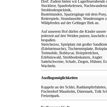
Dorf. Zudem bieten wir Lagerfeuerabende 
Stockbrot, Spanferkelessen, Nachtwanderu
Strohbodenpickinik,
Bastelstunden, Spaziergänge mit dem Pony,
Reiterspiele, Strandausritte, Wanderungen 
Wildpferden auf der Geltinger Birk an.
Auf unserem Hof dürfen die Kinder unsere
jederzeit auf den Weiden putzen, kuscheln 
bespaßen.
Streichezoo, Spielplatz mit großer Sandkist
(Edelsteinsuche), Tischtennisplatte, Bolzpla
Tretmobile, Bobbycar, Holzpferdchen,
Erlebniswald, Strohbodenkatzen, Angler
Sattelschweine, Schafe, Ziegen, Hühner, En
Wachteln.
Ausflugsmöglichkeiten
Kappeln an der Schlei, Raddampferfahrten,
Fischerdorf Maasholm, Dänemark, Tolk Sc
Freizeitpark.