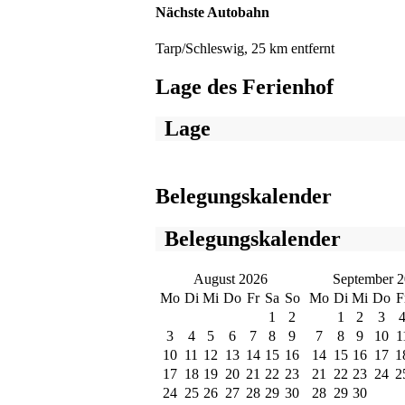
Nächste Autobahn
Tarp/Schleswig, 25 km entfernt
Lage des Ferienhof
Lage
Belegungskalender
Belegungskalender
August 2026
September 
Mo
Di
Mi
Do
Fr
Sa
So
Mo
Di
Mi
Do
F
1
2
1
2
3
3
4
5
6
7
8
9
7
8
9
10
1
10
11
12
13
14
15
16
14
15
16
17
1
17
18
19
20
21
22
23
21
22
23
24
2
24
25
26
27
28
29
30
28
29
30