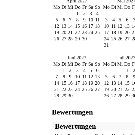
April 2027
Mai 202
Mo
Di
Mi
Do
Fr
Sa
So
Mo
Di
Mi
Do
F
1
2
3
4
5
6
7
8
9
10
11
3
4
5
6
12
13
14
15
16
17
18
10
11
12
13
1
19
20
21
22
23
24
25
17
18
19
20
2
26
27
28
29
30
24
25
26
27
2
31
Juni 2027
Juli 202
Mo
Di
Mi
Do
Fr
Sa
So
Mo
Di
Mi
Do
F
1
2
3
4
5
6
1
7
8
9
10
11
12
13
5
6
7
8
14
15
16
17
18
19
20
12
13
14
15
1
21
22
23
24
25
26
27
19
20
21
22
2
28
29
30
26
27
28
29
3
Bewertungen
Bewertungen