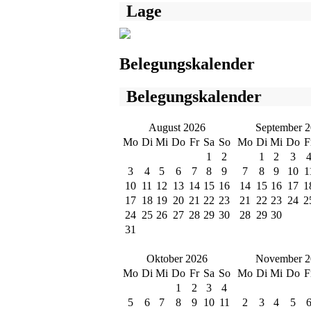
Lage
Belegungskalender
Belegungskalender
August 2026
September 
Mo
Di
Mi
Do
Fr
Sa
So
Mo
Di
Mi
Do
F
1
2
1
2
3
3
4
5
6
7
8
9
7
8
9
10
1
10
11
12
13
14
15
16
14
15
16
17
1
17
18
19
20
21
22
23
21
22
23
24
2
24
25
26
27
28
29
30
28
29
30
31
Oktober 2026
November 2
Mo
Di
Mi
Do
Fr
Sa
So
Mo
Di
Mi
Do
F
1
2
3
4
5
6
7
8
9
10
11
2
3
4
5