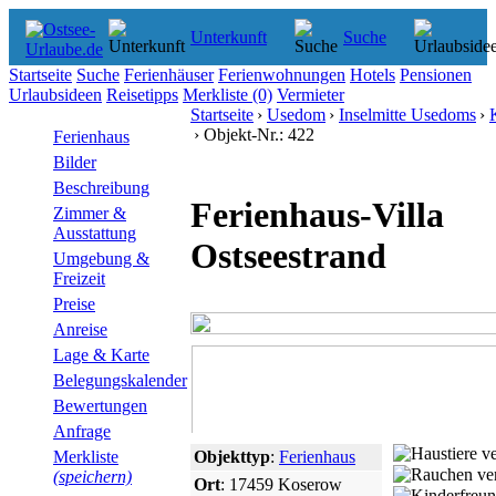
Unterkunft
Suche
Startseite
Suche
Ferienhäuser
Ferienwohnungen
Hotels
Pensionen
Urlaubsideen
Reisetipps
Merkliste
(0)
Vermieter
Startseite
›
Usedom
›
Inselmitte Usedoms
›
› Objekt-Nr.: 422
Ferienhaus
Bilder
Beschreibung
Ferienhaus-Villa
Zimmer &
Ausstattung
Ostseestrand
Umgebung &
Freizeit
Preise
Anreise
Lage & Karte
Belegungskalender
Bewertungen
Anfrage
Merkliste
Objekttyp
:
Ferienhaus
(speichern)
Ort
: 17459 Koserow