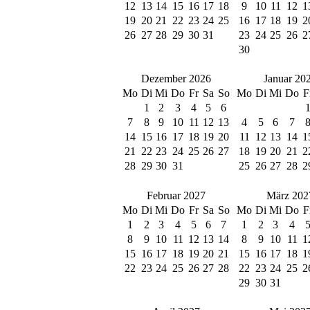
12
13
14
15
16
17
18
9
10
11
12
1
19
20
21
22
23
24
25
16
17
18
19
2
26
27
28
29
30
31
23
24
25
26
2
30
Dezember 2026
Januar 20
Mo
Di
Mi
Do
Fr
Sa
So
Mo
Di
Mi
Do
F
1
2
3
4
5
6
7
8
9
10
11
12
13
4
5
6
7
14
15
16
17
18
19
20
11
12
13
14
1
21
22
23
24
25
26
27
18
19
20
21
2
28
29
30
31
25
26
27
28
2
Februar 2027
März 202
Mo
Di
Mi
Do
Fr
Sa
So
Mo
Di
Mi
Do
F
1
2
3
4
5
6
7
1
2
3
4
8
9
10
11
12
13
14
8
9
10
11
1
15
16
17
18
19
20
21
15
16
17
18
1
22
23
24
25
26
27
28
22
23
24
25
2
29
30
31