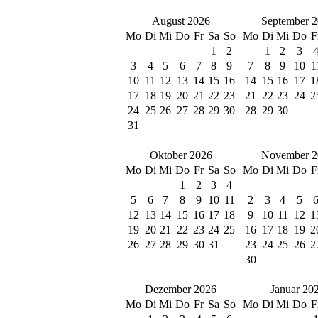
August 2026
September 
Mo
Di
Mi
Do
Fr
Sa
So
Mo
Di
Mi
Do
F
1
2
1
2
3
3
4
5
6
7
8
9
7
8
9
10
1
10
11
12
13
14
15
16
14
15
16
17
1
17
18
19
20
21
22
23
21
22
23
24
2
24
25
26
27
28
29
30
28
29
30
31
Oktober 2026
November 2
Mo
Di
Mi
Do
Fr
Sa
So
Mo
Di
Mi
Do
F
1
2
3
4
5
6
7
8
9
10
11
2
3
4
5
12
13
14
15
16
17
18
9
10
11
12
1
19
20
21
22
23
24
25
16
17
18
19
2
26
27
28
29
30
31
23
24
25
26
2
30
Dezember 2026
Januar 20
Mo
Di
Mi
Do
Fr
Sa
So
Mo
Di
Mi
Do
F