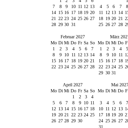
1
2
3
4
5
6
7
8
9
10
11
12
13
4
5
6
7
14
15
16
17
18
19
20
11
12
13
14
1
21
22
23
24
25
26
27
18
19
20
21
2
28
29
30
31
25
26
27
28
2
Februar 2027
März 202
Mo
Di
Mi
Do
Fr
Sa
So
Mo
Di
Mi
Do
F
1
2
3
4
5
6
7
1
2
3
4
8
9
10
11
12
13
14
8
9
10
11
1
15
16
17
18
19
20
21
15
16
17
18
1
22
23
24
25
26
27
28
22
23
24
25
2
29
30
31
April 2027
Mai 202
Mo
Di
Mi
Do
Fr
Sa
So
Mo
Di
Mi
Do
F
1
2
3
4
5
6
7
8
9
10
11
3
4
5
6
12
13
14
15
16
17
18
10
11
12
13
1
19
20
21
22
23
24
25
17
18
19
20
2
26
27
28
29
30
24
25
26
27
2
31