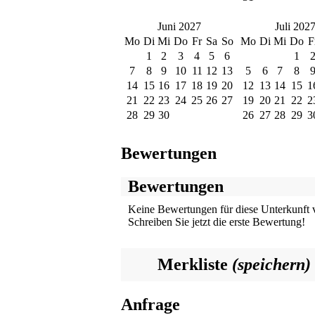
Juni 2027
Juli 202
Mo
Di
Mi
Do
Fr
Sa
So
Mo
Di
Mi
Do
F
1
2
3
4
5
6
1
7
8
9
10
11
12
13
5
6
7
8
14
15
16
17
18
19
20
12
13
14
15
1
21
22
23
24
25
26
27
19
20
21
22
2
28
29
30
26
27
28
29
3
Bewertungen
Bewertungen
Keine Bewertungen für diese Unterkunft 
Schreiben Sie jetzt die erste Bewertung!
Merkliste
(speichern)
Anfrage