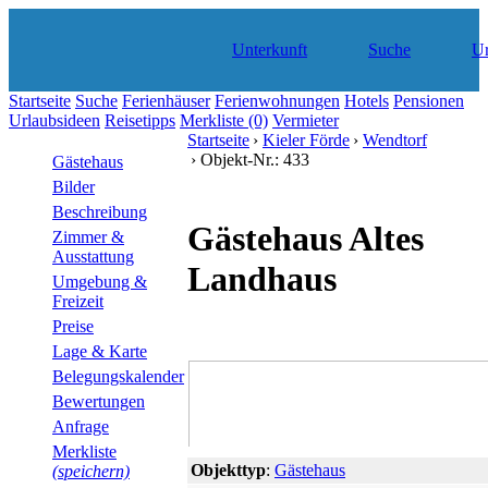
Unterkunft
Suche
Ur
Startseite
Suche
Ferienhäuser
Ferienwohnungen
Hotels
Pensionen
Urlaubsideen
Reisetipps
Merkliste
(0)
Vermieter
Startseite
›
Kieler Förde
›
Wendtorf
› Objekt-Nr.: 433
Gästehaus
Bilder
Beschreibung
Gästehaus Altes
Zimmer &
Ausstattung
Landhaus
Umgebung &
Freizeit
Preise
Lage & Karte
Belegungskalender
Bewertungen
Anfrage
Merkliste
Objekttyp
:
Gästehaus
(speichern)