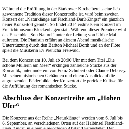
Während die Eröffnung in der Starkower Kirche bereits eine lieb
gewonnene Tradition dieser Konzertreihe ist, wird beim zweiten
Konzert der „Naturklänge auf Fischland-Darß-Zingst“ ein gänzlich
neuer Konzertort genutzt. So findet 2014 erstmals ein Konzert im
Freilichtmuseum Klockenhagen statt. Während dieser Premiere wird
das Ensemble „Son Naturel“ unter der Leitung von Ulrike Mai
auftreten. Die Pianistin erfährt an diesem Abend musikalische
Unterstützung durch den Bariton Michael Borth und an der Flöte
spielt die Musikerin Ev Pielucha-Freiwald.
Bei dem Konzert am 10. Juli ab 20:00 Uhr mit dem Titel „Die
schöne Müllerin am Meer“ erklingen zahlreiche Stücke aus der
Romantik, unter anderem von Franz Schubert oder Claude Debussy.
Mit seinen historischen Gebäuden und einem Ausblick auf die
angrenzenden Felder bildet der Konzertort die perfekte Kulisse für
die Aufführung der romantischen Stücke.
Abschluss der Konzertreihe am „Hohen
Ufer“
Die Konzerte aus der Reihe „Naturklänge“ werden vom 6. Juli bis
6. September, an verschiedenen Orten auf der Halbinsel Fischland-
Darß-Zingst, in einem einwöchigen Abstand veranstaltet. Den