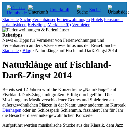
Unterkunft
Suche
Startseite
Suche
Ferienhäuser
Ferienwohnungen
Hotels
Pensionen
Urlaubsideen
Reisetipps
Merkliste
(0)
Vermieter
Reisetipps
News & Tipps für Vermieter von Ferienwohnungen und
Ferienhäusern an der Ostsee sowie Infos aus der Reisebranche
Startseite
›
Blog
›
Naturklänge auf Fischland-Darß-Zingst 2014
Naturklänge auf Fischland-
Darß-Zingst 2014
Bereits seit 12 Jahren wird die Konzertreihe „Naturklänge“ auf
Fischland-Darß-Zingst mit großem Erfolg durchgeführt. Die
Mischung aus Musik verschiedener Genres und Spielorten an
außergewöhnlichen Plätzen in der Natur, unter anderem im Kurpark
Dierhagen
oder im Schlosspark Schlemmin, fasziniert Jahr für Jahr
die Besucher dieser außergewöhnlichen Konzerte.
Aufgeführt werden musikalische Stücke aus der Klassik, dem Jazz