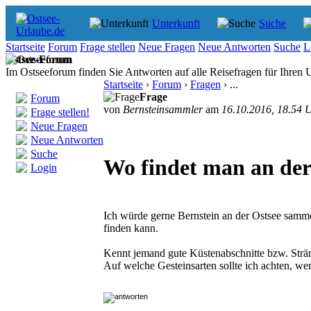
Unterkunft
Suche
Startseite
Forum
Frage stellen
Neue Fragen
Neue Antworten
Suche
L
Ostsee-Forum
Im Ostseeforum finden Sie Antworten auf alle Reisefragen für Ihren U
Startseite
›
Forum
›
Fragen
› ...
Frage
Forum
von
Bernsteinsammler
am
16.10.2016, 18.54 
Frage stellen!
Neue Fragen
Neue Antworten
Suche
Wo findet man an der 
Login
Ich würde gerne Bernstein an der Ostsee samme
finden kann.
Kennt jemand gute Küstenabschnitte bzw. Strän
Auf welche Gesteinsarten sollte ich achten, wen