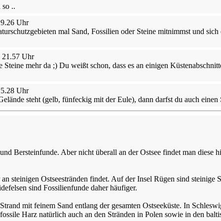
so ..
19.26 Uhr
turschutzgebieten mal Sand, Fossilien oder Steine mitnimmst und sich
 21.57 Uhr
e Steine mehr da ;) Du weißt schon, dass es an einigen Küstenabschnitt
15.28 Uhr
elände steht (gelb, fünfeckig mit der Eule), dann darfst du auch einen S
 und Bersteinfunde. Aber nicht überall an der Ostsee findet man diese 
ur an steinigen Ostseestränden findet. Auf der Insel Rügen sind steinig
efelsen sind Fossilienfunde daher häufiger.
Strand mit feinem Sand entlang der gesamten Ostseeküste. In Schleswi
ile Harz natürlich auch an den Stränden in Polen sowie in den baltis