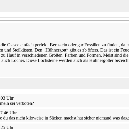
die Ostsee einfach perfekt. Bernstein oder gar Fossilien zu finden, da
 und Steilküsten. Den „Hühnergott“ gibt es zb öfters. Das ist ein Feue
 zu Hauf in verschiedenen Größen, Farben und Formen. Meist sind die F
n auch Löcher. Diese Lochsteine werden auch als Hühnergötter bezeichne
.03 Uhr
meln sei verboten?
17.46 Uhr
nge du das nicht kiloweise in Säcken machst hat sicher niemand was dag
.25 Uhr