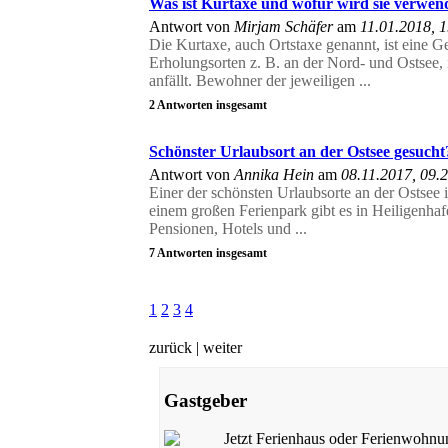
Was ist Kurtaxe und wofür wird sie verwen
Antwort von
Mirjam Schäfer
am
11.01.2018, 
Die Kurtaxe, auch Ortstaxe genannt, ist eine 
Erholungsorten z. B. an der Nord- und Ostsee, 
anfällt. Bewohner der jeweiligen ...
2 Antworten insgesamt
Schönster Urlaubsort an der Ostsee gesucht
Antwort von
Annika Hein
am
08.11.2017, 09.
Einer der schönsten Urlaubsorte an der Ostsee 
einem großen Ferienpark gibt es in Heiligenhaf
Pensionen, Hotels und ...
7 Antworten insgesamt
1
2
3
4
zurück |
weiter
Gastgeber
Jetzt Ferienhaus oder Ferienwohnu