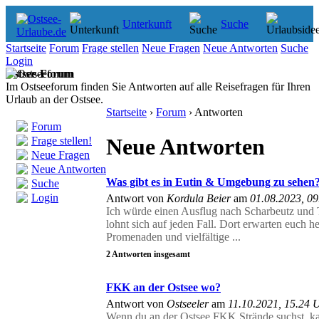
Unterkunft
Suche
Startseite
Forum
Frage stellen
Neue Fragen
Neue Antworten
Suche
Login
Ostsee-Forum
Im Ostseeforum finden Sie Antworten auf alle Reisefragen für Ihren
Urlaub an der Ostsee.
Startseite
›
Forum
› Antworten
Forum
Neue Antworten
Frage stellen!
Neue Fragen
Neue Antworten
Was gibt es in Eutin & Umgebung zu sehen
Suche
Login
Antwort von
Kordula Beier
am
01.08.2023, 0
Ich würde einen Ausflug nach Scharbeutz und 
lohnt sich auf jeden Fall. Dort erwarten euch h
Promenaden und vielfältige ...
2 Antworten insgesamt
FKK an der Ostsee wo?
Antwort von
Ostseeler
am
11.10.2021, 15.24 
Wenn du an der Ostsee FKK Strände suchst, ka