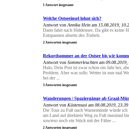
1 Antwort insgesamt
Welche Ostseeinsel lohnt sich?
Antwort von
Annika Hein
am
15.08.2019, 10.
Dann fahrt nach Hiddensee. Da gibt es keine He
Entspannen abseits des Trubels.
2 Antworten insgesamt
Rekordsommer an der Ostsee bis wir komm
Antwort von
Sommerleuchten
am
09.08.2019,
Halo, Dein Post ist zwar schon ein Jahr her, ab
Problem. Aber was solls: Wetter ist nun mal W
bei der ...
3 Antworten insgesamt
Wanderungen / Spaziergänge ab Graal-Mür
Antwort von
Küstensusi
am
08.08.2019, 23.39
Die Tour zu Fuß nach Warnemünde würde ich p
am Land auf direktem Weg zu Fuß maximal b
sowieso noch ein Stück mit der Fähre ...
2 Antworten insgesamt