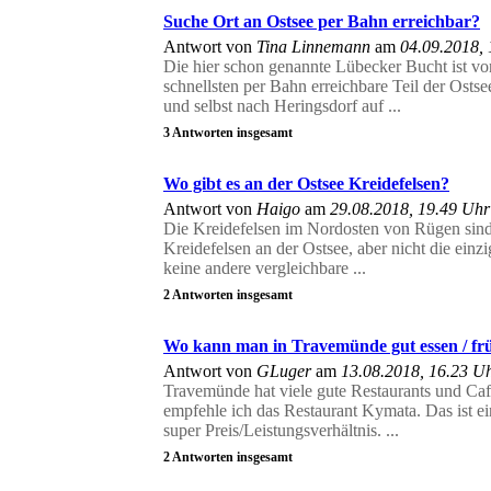
Suche Ort an Ostsee per Bahn erreichbar?
Antwort von
Tina Linnemann
am
04.09.2018,
Die hier schon genannte Lübecker Bucht ist v
schnellsten per Bahn erreichbare Teil der Os
und selbst nach Heringsdorf auf ...
3 Antworten insgesamt
Wo gibt es an der Ostsee Kreidefelsen?
Antwort von
Haigo
am
29.08.2018, 19.49 Uhr
Die Kreidefelsen im Nordosten von Rügen sind
Kreidefelsen an der Ostsee, aber nicht die ein
keine andere vergleichbare ...
2 Antworten insgesamt
Wo kann man in Travemünde gut essen / fr
Antwort von
GLuger
am
13.08.2018, 16.23 U
Travemünde hat viele gute Restaurants und Caf
empfehle ich das Restaurant Kymata. Das ist ei
super Preis/Leistungsverhältnis. ...
2 Antworten insgesamt