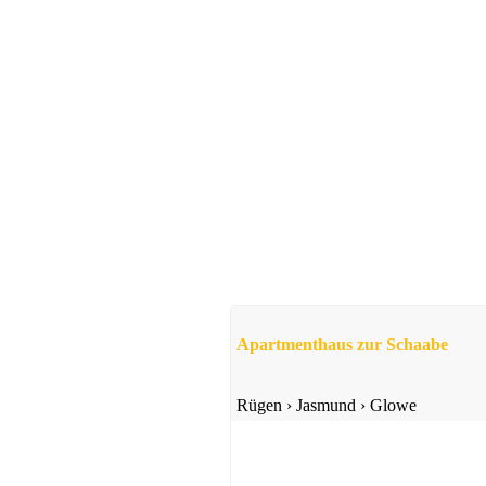
Ferienwohnung
Sellin
ab 50 EUR/Tag
Apartmenthaus zur Schaabe
Ferienwohnung
Baabe
ab 63 EUR/Tag
Rügen
›
Jasmund
›
Glowe