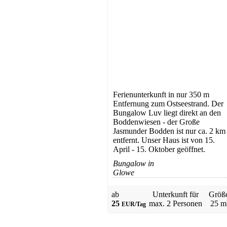
Ferienhaus
Ferienunterkunft in nur 350 m
Entfernung zum Ostseestrand. Der
Mursewiek
Bungalow Luv liegt direkt an den
ab 130 EUR/Tag
Boddenwiesen - der Große
Jasmunder Bodden ist nur ca. 2 km
entfernt. Unser Haus ist von 15.
April - 15. Oktober geöffnet.
Bungalow in
Glowe
ab
Unterkunft für
Größ
25
max.
2 Personen
25 m
EUR/Tag
Ferienhaus
Garz