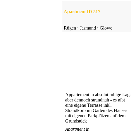
ab 50 EUR/Tag
Apartment ID 517
Rügen
›
Jasmund
›
Glowe
Ferienhaus
Puddemin
ab 44 EUR/Tag
Appartement in absolut ruhige Lage
aber dennoch strandnah - es gibt
eine eigene Terrasse inkl.
Strandkorb im Garten des Hauses
mit eigenen Parkplätzen auf dem
Grundstück
Apartmenthaus
Apartment in