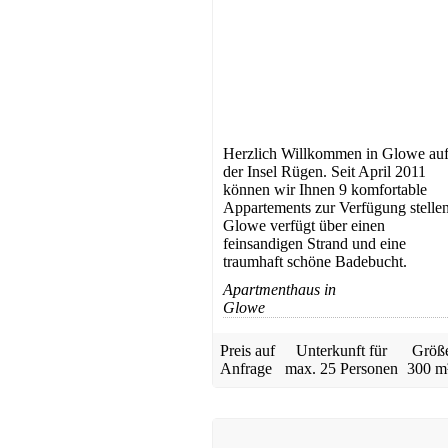
Ferienhaus
Baabe
Preis auf Anfrage
Herzlich Willkommen in Glowe au
der Insel Rügen. Seit April 2011
können wir Ihnen 9 komfortable
Appartements zur Verfügung stellen
Glowe verfügt über einen
feinsandigen Strand und eine
traumhaft schöne Badebucht.
Apartmenthaus in
Glowe
Ferienwohnung
Preis auf
Unterkunft für
Größ
Wiek
Anfrage
max.
25 Personen
300 m
ab 60 EUR/Tag