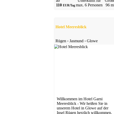
ab
Unterkunft für
Größ
110
max.
6 Personen
96 m
EUR/Tag
Ferienwohnung
Juliusruh
ab 50 EUR/Tag
Hotel Meeresblick
Rügen
›
Jasmund
›
Glowe
Ferienwohnung
Juliusruh
ab 32 EUR/Tag
Willkommen im Hotel Garni
Meeresblick - Wir heißen Sie in
unserem Hotel in Glowe auf der
Insel Rügen herzlich willkommen.