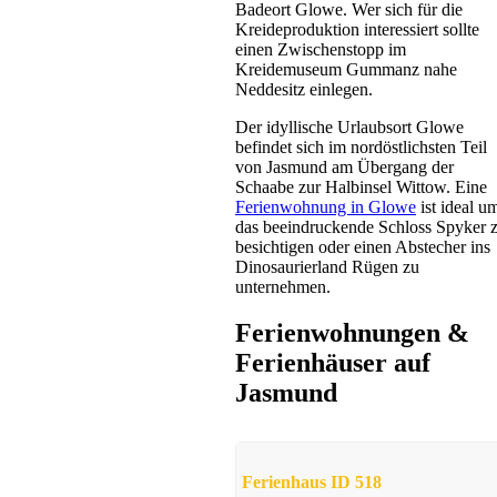
Apartmenthaus
Badeort Glowe. Wer sich für die
Kreideproduktion interessiert sollte
Glowe
einen Zwischenstopp im
ab 29 EUR/Tag
Kreidemuseum Gummanz nahe
Neddesitz einlegen.
Der idyllische Urlaubsort Glowe
befindet sich im nordöstlichsten Teil
von Jasmund am Übergang der
Schaabe zur Halbinsel Wittow. Eine
Ferienwohnung in Glowe
ist ideal u
das beeindruckende Schloss Spyker 
besichtigen oder einen Abstecher ins
Dinosaurierland Rügen zu
Ferienwohnung
unternehmen.
Neddesitz
ab 40 EUR/Tag
Ferienwohnungen &
Ferienhäuser auf
Jasmund
Ferienhaus ID 518