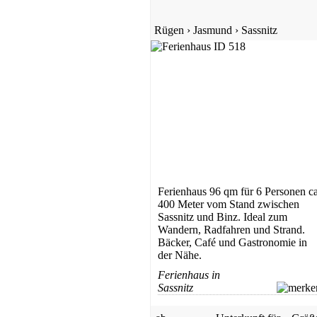
Gästehaus
Rügen
›
Jasmund
›
Sassnitz
Binz
ab 129 EUR/Tag
Ferienwohnung
Ferienhaus 96 qm für 6 Personen ca
Juliusruh
400 Meter vom Stand zwischen
ab 65 EUR/Tag
Sassnitz und Binz. Ideal zum
Wandern, Radfahren und Strand.
Bäcker, Café und Gastronomie in
der Nähe.
Ferienhaus in
Sassnitz