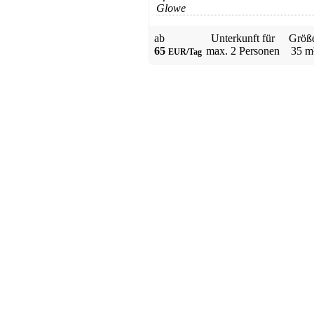
Glowe
Zudar
ab 35 EUR/Tag
ab
Unterkunft für
Größ
65
max.
2 Personen
35 m
EUR/Tag
Ferienhaus
Garz
ab 90 EUR/Tag