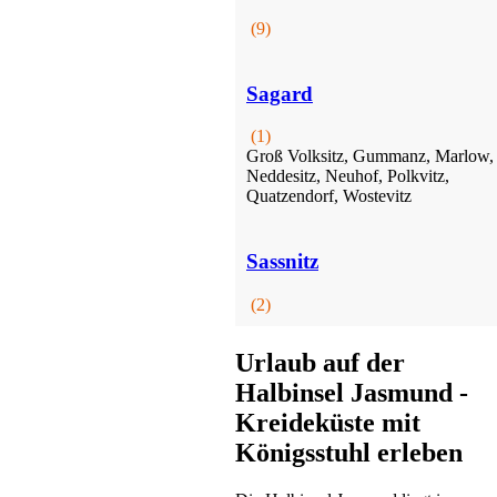
(9)
Sagard
(1)
Groß Volksitz, Gummanz, Marlow,
Neddesitz, Neuhof, Polkvitz,
Bungalow
Quatzendorf, Wostevitz
Glowe
Preis auf Anfrage
Sassnitz
(2)
Urlaub auf der
Halbinsel Jasmund -
Kreideküste mit
Hotel
Königsstuhl erleben
Glowe
Preis auf Anfrage