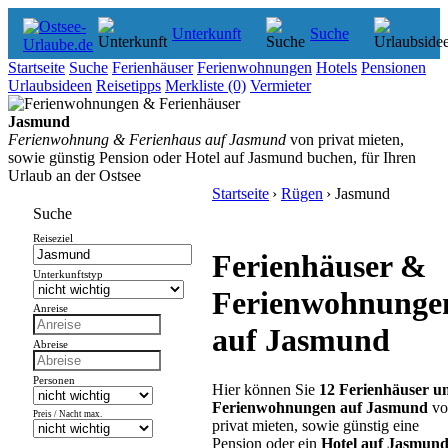
Unterkunft
Suche
Startseite
Suche
Ferienhäuser
Ferienwohnungen
Hotels
Pensionen
Urlaubsideen
Reisetipps
Merkliste
(0)
Vermieter
Jasmund
Ferienwohnung & Ferienhaus auf Jasmund
von privat mieten,
sowie günstig Pension oder Hotel auf Jasmund buchen, für Ihren
Urlaub an der Ostsee
Startseite
›
Rügen
› Jasmund
Suche
Reiseziel
Ferienhäuser &
Unterkunftstyp
Ferienwohnunge
Anreise
auf Jasmund
Abreise
Personen
Hier können Sie
12 Ferienhäuser u
Ferienwohnungen auf Jasmund
vo
Preis / Nacht max.
privat mieten
, sowie günstig eine
Pension oder ein
Hotel auf Jasmun