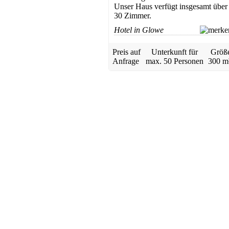
Unser Haus verfügt insgesamt über
30 Zimmer.
Hotel in Glowe
Ferienwohnung
Sellin
Preis auf
Unterkunft für
Größ
ab 45 EUR/Tag
Anfrage
max.
50 Personen
300 m
Apartment
Sellin
ab 27 EUR/Tag