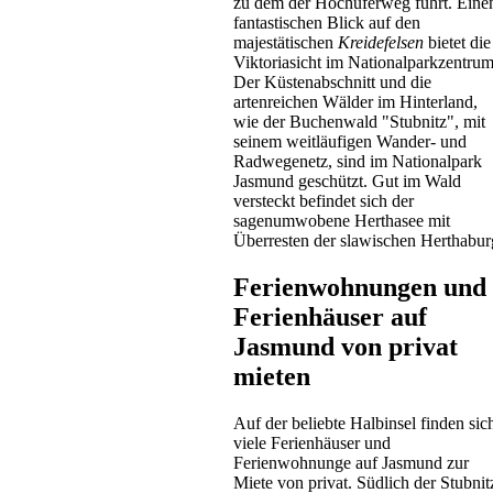
zu dem der Hochuferweg führt. Eine
Preis auf Anfrage
fantastischen Blick auf den
majestätischen
Kreidefelsen
bietet die
Viktoriasicht im Nationalparkzentrum
Der Küstenabschnitt und die
artenreichen Wälder im Hinterland,
wie der Buchenwald "Stubnitz", mit
seinem weitläufigen Wander- und
Radwegenetz, sind im Nationalpark
Jasmund geschützt. Gut im Wald
versteckt befindet sich der
sagenumwobene Herthasee mit
Ferienhaus
Überresten der slawischen Herthabur
Sassnitz
ab 110 EUR/Tag
Ferienwohnungen und
Ferienhäuser auf
Jasmund von privat
mieten
Auf der beliebte Halbinsel finden sic
viele Ferienhäuser und
Ferienwohnunge auf Jasmund zur
Bungalow
Miete von privat. Südlich der Stubnit