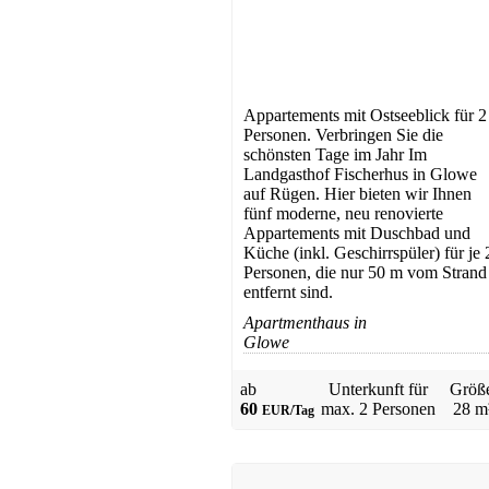
Ferienhaus
Karlshagen
ab 45 EUR/Tag
Appartements mit Ostseeblick für 2
Personen. Verbringen Sie die
schönsten Tage im Jahr Im
Landgasthof Fischerhus in Glowe
auf Rügen. Hier bieten wir Ihnen
fünf moderne, neu renovierte
Appartements mit Duschbad und
Küche (inkl. Geschirrspüler) für je 
Personen, die nur 50 m vom Strand
Ferienhaus
entfernt sind.
Negast
Apartmenthaus in
ab 95 EUR/Tag
Glowe
ab
Unterkunft für
Größ
60
max.
2 Personen
28 m
EUR/Tag