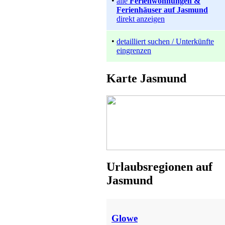
•
alle
Ferienwohnungen &
Ferienhäuser auf Jasmund
direkt anzeigen
•
detailliert suchen / Unterkünfte
eingrenzen
Ferienwohnung
Karte Jasmund
Sassnitz
Preis auf Anfrage
Urlaubsregionen auf
Jasmund
Ferienwohnung
Glowe
ab 35 EUR/Tag
Glowe