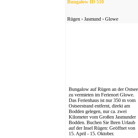
Bungalow ID 510
Rügen
›
Jasmund
›
Glowe
Ferienwohnung
Wiek
ab 65 EUR/Tag
Bungalow auf Rügen an der Ostsee
zu vermieten im Ferienort Glowe.
Das Ferienhaus ist nur 350 m vom
Ostseestrand entfernt, direkt am
Ferienwohnung
Bodden gelegen, nur ca. zwei
Kilometer vom Großen Jasmunder
Middelhagen
Bodden. Buchen Sie Ihren Urlaub
ab 55 EUR/Tag
auf der Insel Rügen: Geöffnet von
15. April - 15. Oktober.