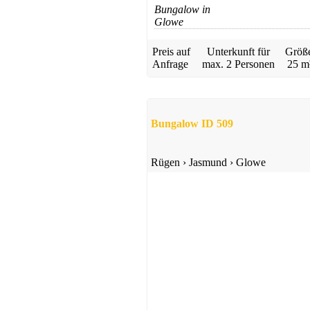
Bungalow in
Glowe
Preis auf
Unterkunft für
Größ
Anfrage
max.
2 Personen
25 m
Ferienhaus
Göhren
Bungalow ID 509
ab 70 EUR/Tag
Rügen
›
Jasmund
›
Glowe
Apartment
Göhren
Preis auf Anfrage