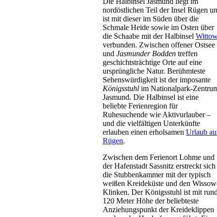
Die Halbinsel Jasmund liegt im
nordöstlichen Teil der Insel Rügen u
ist mit dieser im Süden über die
Schmale Heide sowie im Osten über
die Schaabe mit der Halbinsel
Witto
verbunden. Zwischen offener Ostsee
und
Jasmunder Bodden
treffen
geschichtsträchtige Orte auf eine
ursprüngliche Natur. Berühmteste
Sehenswürdigkeit ist der imposante
Apartmenthaus
Königsstuhl
im Nationalpark-Zentru
Jasmund. Die Halbinsel ist eine
Glowe
beliebte Ferienregion für
Preis auf Anfrage
Ruhesuchende wie Aktivurlauber –
und die vielfältigen Unterkünfte
erlauben einen erholsamen
Urlaub au
Rügen
.
Zwischen dem Ferienort Lohme und
der Hafenstadt Sassnitz erstreckt sich
die Stubbenkammer mit der typisch
weißen Kreideküste und den Wissow
Klinken. Der Königsstuhl ist mit run
120 Meter Höhe der beliebteste
Bungalow
Anziehungspunkt der Kreideklippen
Glowe