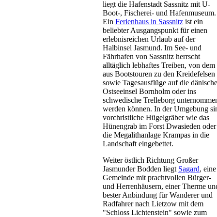
Glowe
liegt die Hafenstadt Sassnitz mit U-
Boot-, Fischerei- und Hafenmuseum.
ab 25 EUR/Tag
Ein
Ferienhaus in Sassnitz
ist ein
beliebter Ausgangspunkt für einen
erlebnisreichen Urlaub auf der
Halbinsel Jasmund. Im See- und
Fährhafen von Sassnitz herrscht
alltäglich lebhaftes Treiben, von dem
aus Bootstouren zu den Kreidefelsen
sowie Tagesausflüge auf die dänisch
Ostseeinsel Bornholm oder ins
schwedische Trelleborg unternomme
Apartmenthaus
werden können. In der Umgebung si
Glowe
vorchristliche Hügelgräber wie das
Hünengrab im Forst Dwasieden oder
ab 60 EUR/Tag
die Megalithanlage Krampas in die
Landschaft eingebettet.
Weiter östlich Richtung Großer
Jasmunder Bodden liegt
Sagard
, eine
Gemeinde mit prachtvollen Bürger-
und Herrenhäusern, einer Therme un
bester Anbindung für Wanderer und
Radfahrer nach Lietzow mit dem
"Schloss Lichtenstein" sowie zum