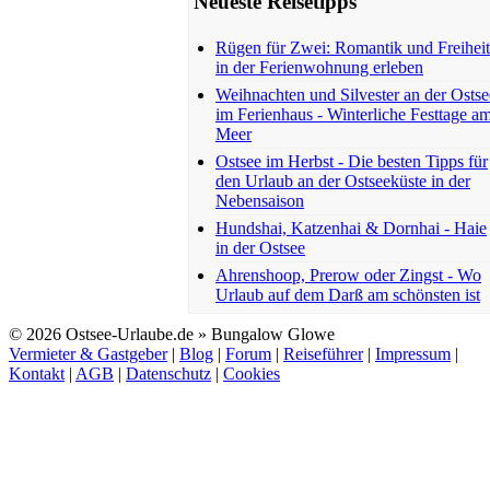
Neueste Reisetipps
Rügen für Zwei: Romantik und Freiheit
in der Ferienwohnung erleben
Weihnachten und Silvester an der Ostse
im Ferienhaus - Winterliche Festtage a
Meer
Ostsee im Herbst - Die besten Tipps für
den Urlaub an der Ostseeküste in der
Nebensaison
Hundshai, Katzenhai & Dornhai - Haie
in der Ostsee
Ahrenshoop, Prerow oder Zingst - Wo
Urlaub auf dem Darß am schönsten ist
© 2026 Ostsee-Urlaube.de » Bungalow Glowe
Vermieter & Gastgeber
|
Blog
|
Forum
|
Reiseführer
|
Impressum
|
Kontakt
|
AGB
|
Datenschutz
|
Cookies