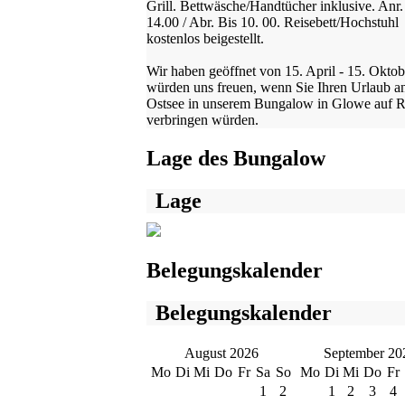
Grill. Bettwäsche/Handtücher inklusive. Anr.
14.00 / Abr. Bis 10. 00. Reisebett/Hochstuhl
kostenlos beigestellt.
Wir haben geöffnet von 15. April - 15. Okto
würden uns freuen, wenn Sie Ihren Urlaub a
Ostsee in unserem Bungalow in Glowe auf 
verbringen würden.
Lage des Bungalow
Lage
Belegungskalender
Belegungskalender
August 2026
September 20
Mo
Di
Mi
Do
Fr
Sa
So
Mo
Di
Mi
Do
Fr
1
2
1
2
3
4