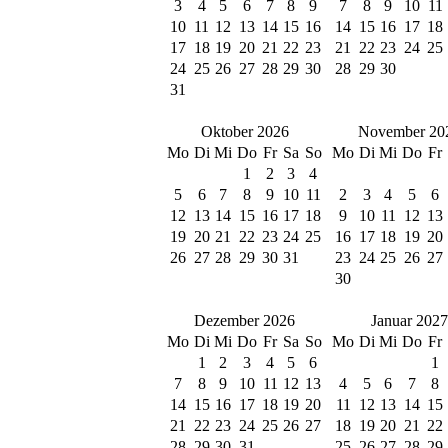
3
4
5
6
7
8
9
7
8
9
10
11
10
11
12
13
14
15
16
14
15
16
17
18
17
18
19
20
21
22
23
21
22
23
24
25
24
25
26
27
28
29
30
28
29
30
31
Oktober 2026
November 20
Mo
Di
Mi
Do
Fr
Sa
So
Mo
Di
Mi
Do
Fr
1
2
3
4
5
6
7
8
9
10
11
2
3
4
5
6
12
13
14
15
16
17
18
9
10
11
12
13
19
20
21
22
23
24
25
16
17
18
19
20
26
27
28
29
30
31
23
24
25
26
27
30
Dezember 2026
Januar 2027
Mo
Di
Mi
Do
Fr
Sa
So
Mo
Di
Mi
Do
Fr
1
2
3
4
5
6
1
7
8
9
10
11
12
13
4
5
6
7
8
14
15
16
17
18
19
20
11
12
13
14
15
21
22
23
24
25
26
27
18
19
20
21
22
28
29
30
31
25
26
27
28
29