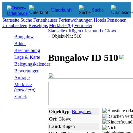
Unterkunft
Suche
Startseite
Suche
Ferienhäuser
Ferienwohnungen
Hotels
Pensionen
Urlaubsideen
Reisetipps
Merkliste
(0)
Vermieter
Startseite
›
Rügen
›
Jasmund
›
Glowe
› Objekt-Nr.: 510
Bungalow
Bilder
Beschreibung
Bungalow ID 510
Lage & Karte
Belegungskalender
Bewertungen
Anfrage
Merkliste
(speichern)
zurück
Objekttyp
:
Bungalow
Ort
: Glowe
Land
: Rügen