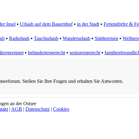
der Insel
▪
Urlaub auf dem Bauernhof
▪
in der Stadt
▪
Feriendörfer & Fe
aub
▪
Radurlaub
▪
Tauchurlaub
▪
Wanderurlaub
▪
Städtereisen
▪
Wellnes
gikergeeignet
▪
behindertengerecht
▪
seniorengerecht
▪
familienfreundlic
tseeforum. Stellen Sie Ihre Fragen und erhalten Sie Antworten.
ngen an der Ostsee
takt
|
AGB
|
Datenschutz
|
Cookies