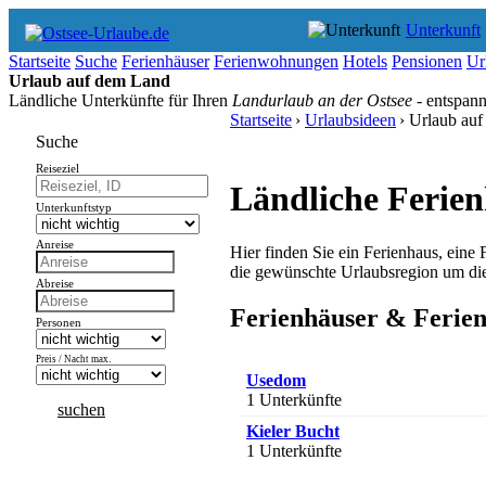
Unterkunft
Startseite
Suche
Ferienhäuser
Ferienwohnungen
Hotels
Pensionen
Ur
Urlaub auf dem Land
Ländliche Unterkünfte für Ihren
Landurlaub an der Ostsee
- entspann
Startseite
›
Urlaubsideen
› Urlaub au
Suche
Reiseziel
Ländliche Ferie
Unterkunftstyp
Anreise
Hier finden Sie ein Ferienhaus, eine
die gewünschte Urlaubsregion um die
Abreise
Ferienhäuser & Ferie
Personen
Preis / Nacht max.
Usedom
1 Unterkünfte
suchen
Kieler Bucht
1 Unterkünfte