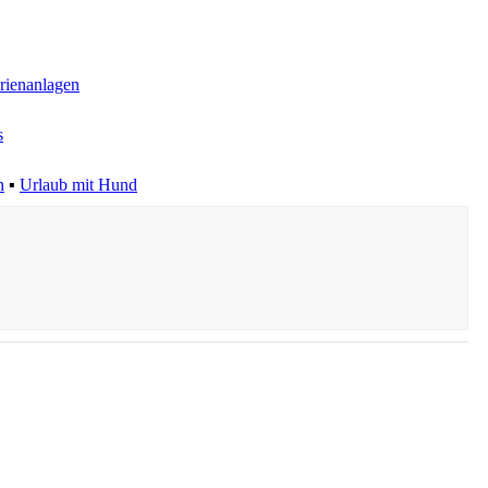
rienanlagen
s
h
▪
Urlaub mit Hund