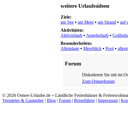
weitere Urlaubsideen
Ziele:
am See
▪
am Meer
▪
am Strand
▪
auf 
Aktivitäten:
Aktivurlaub
▪
Angelurlaub
▪
Golfurl
Besonderheiten:
Alleinlage
▪
Meerblick
▪
Pool
▪
aller
Forum
Diskutieren Sie mit im Os
Zum Ostseeforum
© 2026 Ostsee-Urlaube.de » Ländliche Ferienhäuser & Ferienwohnu
Vermieter & Gastgeber
|
Blog
|
Forum
|
Reiseführer
|
Impressum
|
Kon