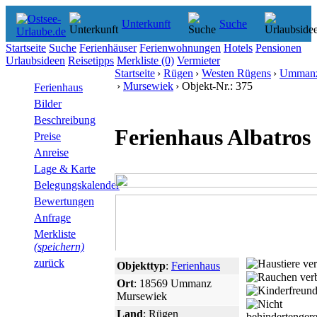
Unterkunft
Suche
Startseite
Suche
Ferienhäuser
Ferienwohnungen
Hotels
Pensionen
Urlaubsideen
Reisetipps
Merkliste
(0)
Vermieter
Startseite
›
Rügen
›
Westen Rügens
›
Umman
›
Mursewiek
› Objekt-Nr.: 375
Ferienhaus
Bilder
Beschreibung
Ferienhaus Albatros 
Preise
Anreise
Lage & Karte
Belegungskalender
Bewertungen
Anfrage
Merkliste
(speichern)
zurück
Objekttyp
:
Ferienhaus
Ort
: 18569 Ummanz
Mursewiek
Land
: Rügen