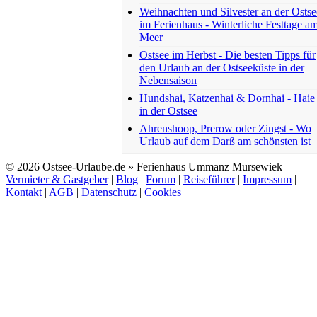
Weihnachten und Silvester an der Ostse
im Ferienhaus - Winterliche Festtage a
Meer
Ostsee im Herbst - Die besten Tipps für
den Urlaub an der Ostseeküste in der
Nebensaison
Hundshai, Katzenhai & Dornhai - Haie
in der Ostsee
Ahrenshoop, Prerow oder Zingst - Wo
Urlaub auf dem Darß am schönsten ist
© 2026 Ostsee-Urlaube.de » Ferienhaus Ummanz Mursewiek
Vermieter & Gastgeber
|
Blog
|
Forum
|
Reiseführer
|
Impressum
|
Kontakt
|
AGB
|
Datenschutz
|
Cookies