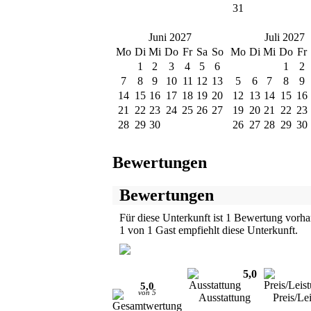
31
Juni 2027
Juli 2027
Mo
Di
Mi
Do
Fr
Sa
So
Mo
Di
Mi
Do
Fr
1
2
3
4
5
6
1
2
7
8
9
10
11
12
13
5
6
7
8
9
14
15
16
17
18
19
20
12
13
14
15
16
21
22
23
24
25
26
27
19
20
21
22
23
28
29
30
26
27
28
29
30
Bewertungen
Bewertungen
Für diese Unterkunft ist
1
Bewertung vorha
1 von 1 Gast empfiehlt diese Unterkunft.
5,0
5,0
von
5
Ausstattung
Preis/Le