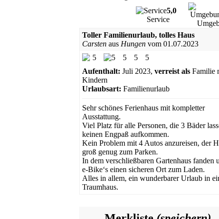
5,0
Service
Umgeb
Toller Familienurlaub, tolles Haus
Carsten
aus
Hungen
vom
01.07.2023
5
5
5
5
5
Aufenthalt:
Juli 2023,
verreist als
Familie 
Kindern
Urlaubsart:
Familienurlaub
Sehr schönes Ferienhaus mit kompletter
Ausstattung.
Viel Platz für alle Personen, die 3 Bäder las
keinen Engpaß aufkommen.
Kein Problem mit 4 Autos anzureisen, der Ho
groß genug zum Parken.
In dem verschließbaren Gartenhaus fanden 
e-Bike‘s einen sicheren Ort zum Laden.
Alles in allem, ein wunderbarer Urlaub in e
Traumhaus.
Merkliste
(speichern)