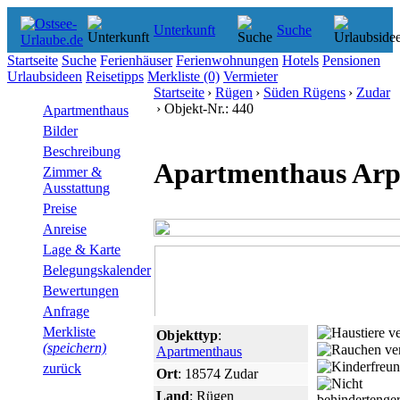
Unterkunft
Suche
Startseite
Suche
Ferienhäuser
Ferienwohnungen
Hotels
Pensionen
Urlaubsideen
Reisetipps
Merkliste
(0)
Vermieter
Startseite
›
Rügen
›
Süden Rügens
›
Zudar
› Objekt-Nr.: 440
Apartmenthaus
Bilder
Beschreibung
Apartmenthaus Ar
Zimmer &
Ausstattung
Preise
Anreise
Lage & Karte
Belegungskalender
Bewertungen
Anfrage
Merkliste
Objekttyp
:
(speichern)
Apartmenthaus
zurück
Ort
: 18574 Zudar
Land
: Rügen