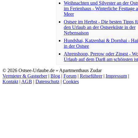
Weihnachten und Silvester an der Ost
im Ferienhaus - Winterliche Festtage 
Meer
Ostsee im Herbst - Die besten Tipps f
den Urlaub an der Ostseeküste in der
Nebensaison
Hundshai, Katzenhai & Dornhai - Ha
in der Ostsee
Ahrenshoop, Prerow oder Zingst - W
Urlaub auf dem Darß am schönsten is
© 2026 Ostsee-Urlaube.de » Apartmenthaus Zudar
Vermieter & Gastgeber
|
Blog
|
Forum
|
Reiseführer
|
Impressum
|
Kontakt
|
AGB
|
Datenschutz
|
Cookies