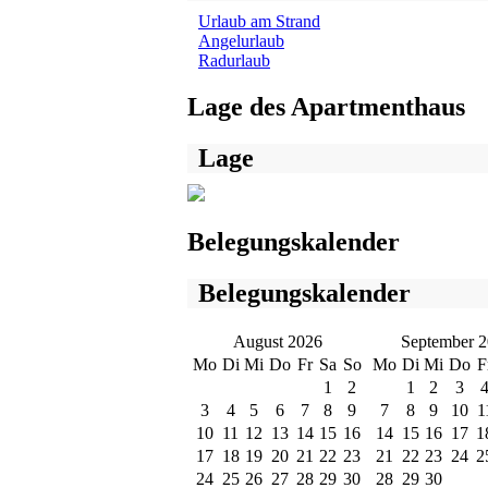
Urlaub am Strand
Angelurlaub
Radurlaub
Lage des Apartmenthaus
Lage
Belegungskalender
Belegungskalender
August 2026
September 
Mo
Di
Mi
Do
Fr
Sa
So
Mo
Di
Mi
Do
F
1
2
1
2
3
3
4
5
6
7
8
9
7
8
9
10
1
10
11
12
13
14
15
16
14
15
16
17
1
17
18
19
20
21
22
23
21
22
23
24
2
24
25
26
27
28
29
30
28
29
30