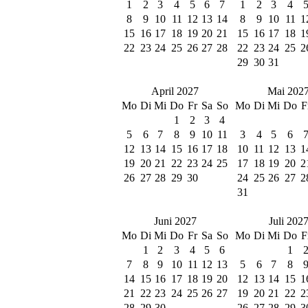
1
2
3
4
5
6
7
1
2
3
4
8
9
10
11
12
13
14
8
9
10
11
1
15
16
17
18
19
20
21
15
16
17
18
1
22
23
24
25
26
27
28
22
23
24
25
2
29
30
31
April 2027
Mai 202
Mo
Di
Mi
Do
Fr
Sa
So
Mo
Di
Mi
Do
F
1
2
3
4
5
6
7
8
9
10
11
3
4
5
6
12
13
14
15
16
17
18
10
11
12
13
1
19
20
21
22
23
24
25
17
18
19
20
2
26
27
28
29
30
24
25
26
27
2
31
Juni 2027
Juli 202
Mo
Di
Mi
Do
Fr
Sa
So
Mo
Di
Mi
Do
F
1
2
3
4
5
6
1
7
8
9
10
11
12
13
5
6
7
8
14
15
16
17
18
19
20
12
13
14
15
1
21
22
23
24
25
26
27
19
20
21
22
2
28
29
30
26
27
28
29
3