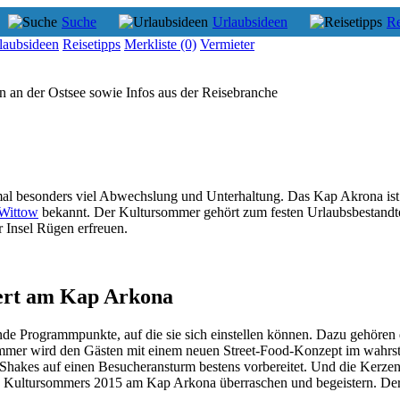
Suche
Urlaubsideen
Re
laubsideen
Reisetipps
Merkliste
(0)
Vermieter
an der Ostsee sowie Infos aus der Reisebranche
l besonders viel Abwechslung und Unterhaltung. Das Kap Akrona ist al
 Wittow
bekannt. Der Kultursommer gehört zum festen Urlaubsbestandteil
 Insel Rügen erfreuen.
ert am Kap Arkona
 Programmpunkte, auf die sie sich einstellen können. Dazu gehören di
ommer wird den Gästen mit einem neuen Street-Food-Konzept im wahrs
 Shakes auf einen Besucheransturm bestens vorbereitet. Und die Kerze
 Kultursommers 2015 am Kap Arkona überraschen und begeistern. Der S