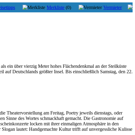
isetipps
Merkliste
(0)
Vermieter
s ein über vierzig Meter hohes Flächendenkmal an der Steilküste
 auf Deutschlands größter Insel. Bis einschließlich Samstag, den 22.
e Theatervorstellung am Freitag, Poetry jeweils dienstags, oder
ten Sinne des Wortes schmackhaft gemacht. Die Gastronomie auf
nscheinkonzerte locken mit ihrer einmaligen Atmosphäre in den
logan lautet: Handgemachte Kultur trifft auf unvergessliche Kulisse