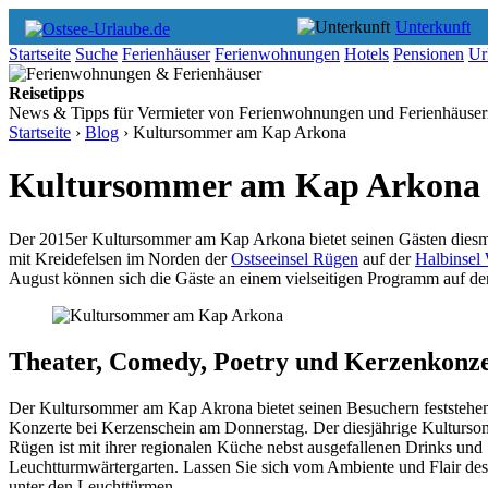
Unterkunft
Startseite
Suche
Ferienhäuser
Ferienwohnungen
Hotels
Pensionen
Ur
Reisetipps
News & Tipps für Vermieter von Ferienwohnungen und Ferienhäusern 
Startseite
›
Blog
›
Kultursommer am Kap Arkona
Kultursommer am Kap Arkona
Der 2015er Kultursommer am Kap Arkona bietet seinen Gästen diesma
mit Kreidefelsen im Norden der
Ostseeinsel Rügen
auf der
Halbinsel
August können sich die Gäste an einem vielseitigen Programm auf der
Theater, Comedy, Poetry und Kerzenkonz
Der Kultursommer am Kap Akrona bietet seinen Besuchern feststehende
Konzerte bei Kerzenschein am Donnerstag. Der diesjährige Kulturs
Rügen ist mit ihrer regionalen Küche nebst ausgefallenen Drinks und
Leuchtturmwärtergarten. Lassen Sie sich vom Ambiente und Flair des
unter den Leuchttürmen.